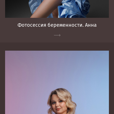
Фотосессия беременности. Анна