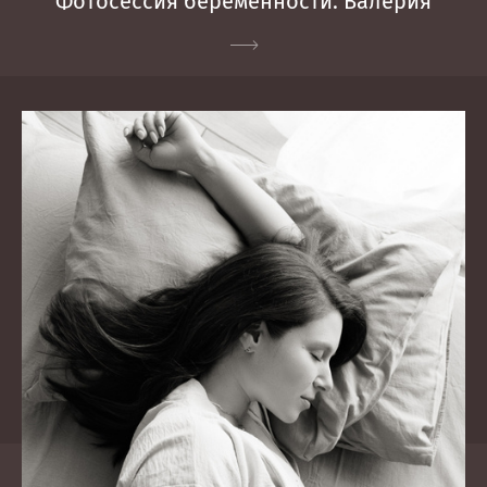
Фотосессия беременности. Валерия