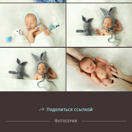
Поделиться ссылкой
ФОТОСЕРИИ