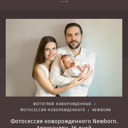
ФОТОГРАФ НОВОРОЖДЕННЫХ
ФОТОСЕССИЯ НОВОРОЖДЕННОГО
NEWBORN
Фотосессия новорожденного Newborn.