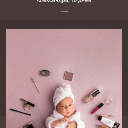
Александра, 16 дней