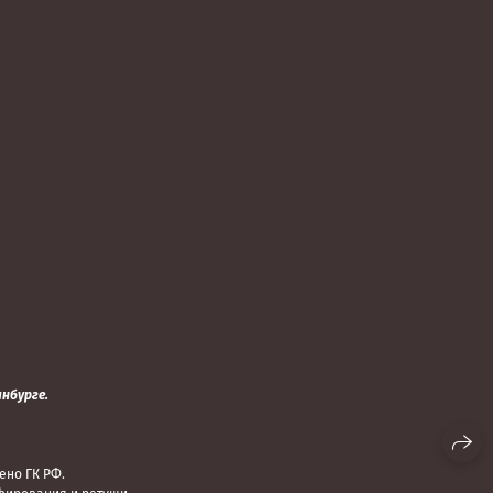
нбурге.
ено ГК РФ.