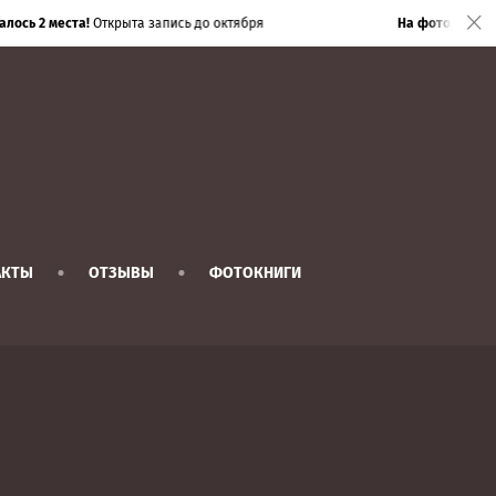
лось 2 места!
Открыта запись до октября
На фотодень бер
АКТЫ
ОТЗЫВЫ
ФОТОКНИГИ